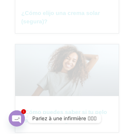
¿Cómo elijo una crema solar
(segura)?
¿Cómo puedes saber si tu pelo
1
Parlez à une infirmière 👩🏽‍⚕️
está sobreprotegido?
Open