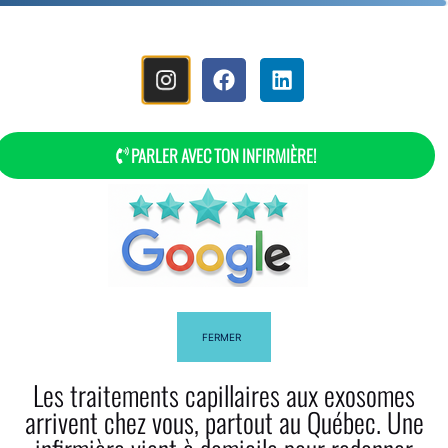
MENÚ
PARLER AVEC TON INFIRMIÈRE!
Programa De Afiliación De Myla
FERMER
Bella
Les traitements capillaires aux exosomes
arrivent chez vous, partout au Québec. Une