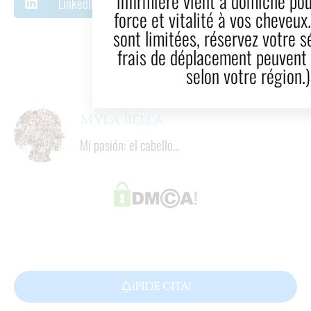
infirmière vient à domicile pour redonner
LinkedIn
Correo electrónico
force et vitalité à vos cheveux. Les places
sont limitées, réservez votre séance. (Des
10
  minutos
frais de déplacement peuvent s'appliquer
Tiempo de lectura
selon votre région.)
Myla Bella
Mi pasión: el cabello...
¡PIDE CITA!