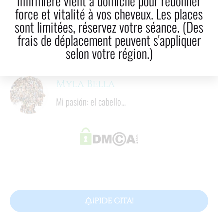
infirmière vient à domicile pour redonner
LinkedIn
Correo electrónico
force et vitalité à vos cheveux. Les places
sont limitées, réservez votre séance. (Des
7
  minutos
frais de déplacement peuvent s'appliquer
Tiempo de lectura
selon votre région.)
Myla Bella
Mi pasión: el cabello...
¡PIDE CITA!