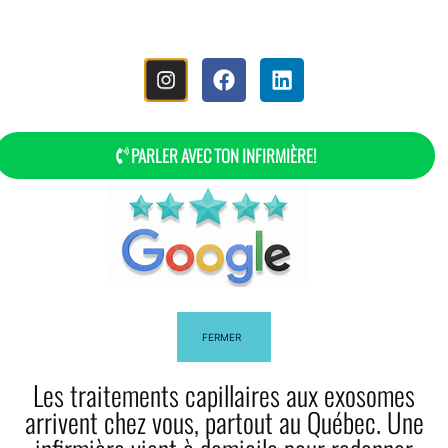
MENÚ
PARLER AVEC TON INFIRMIÈRE!
¿Cómo Hacer Rastas (bonitas)?
FERMER
Les traitements capillaires aux exosomes
Facebook
Twitter
arrivent chez vous, partout au Québec. Une