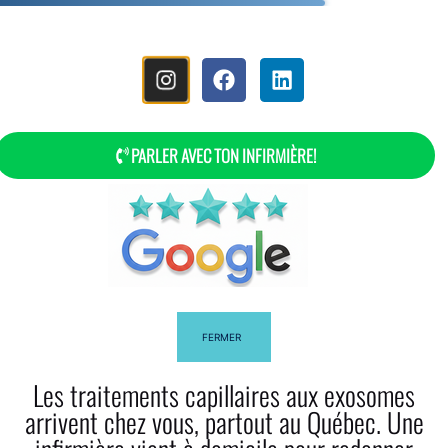
MENÚ
PARLER AVEC TON INFIRMIÈRE!
¿Cómo Utilizas El Aceite De Romero
Para El Cabello?
FERMER
Les traitements capillaires aux exosomes
arrivent chez vous, partout au Québec. Une
Facebook
Twitter