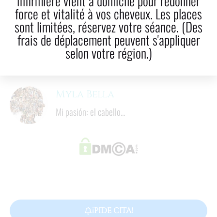
infirmière vient à domicile pour redonner
force et vitalité à vos cheveux. Les places
LinkedIn
Correo electrónico
sont limitées, réservez votre séance. (Des
frais de déplacement peuvent s'appliquer
4
  minutos
selon votre région.)
Tiempo de lectura
Myla Bella
Mi pasión: el cabello...
¡PIDE CITA!