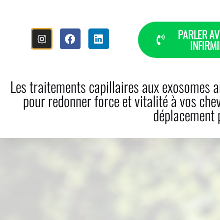
PARLER AV
INFIRMI
INICIO
HISTORIA
CAÍDA DEL
Les traitements capillaires aux exosomes ar
pour redonner force et vitalité à vos che
déplacement p