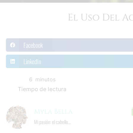
El Uso Del A
Facebook
LinkedIn
8
  minutos
Tiempo de lectura
Myla Bella
Mi pasión: el cabello...