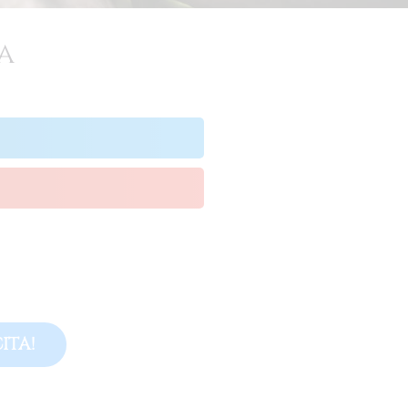
a
CITA!