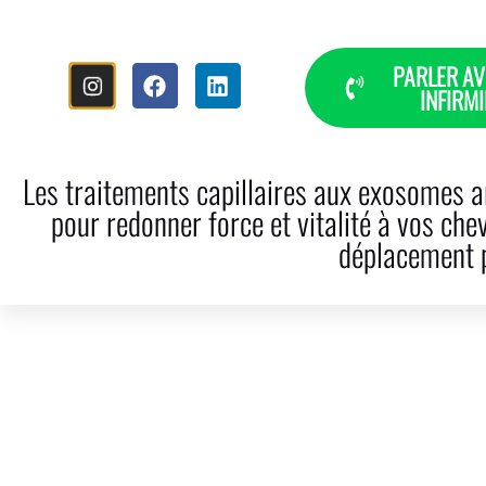
PARLER AV
INFIRMI
INICIO
HISTORIA
CAÍDA DEL
Les traitements capillaires aux exosomes ar
pour redonner force et vitalité à vos che
déplacement p