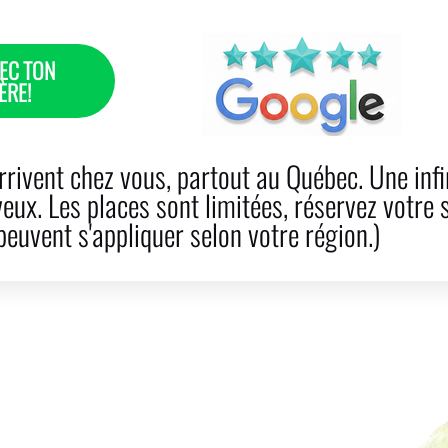
EC TON
ÈRE!
 CABELLO
CUIDADOS
RESERVA
PRODUCTOS
rivent chez vous, partout au Québec. Une infi
veux. Les places sont limitées, réservez votre 
euvent s'appliquer selon votre région.)