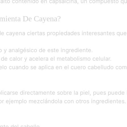
 alto contenido en capsaicina, un compuesto quí
imienta De Cayena?
 de cayena ciertas propiedades interesantes que
o y analgésico de este ingrediente.
e calor y acelera el metabolismo celular.
pelo cuando se aplica en el cuero cabelludo co
carse directamente sobre la piel, pues puede ir
 por ejemplo mezclándola con otros ingredientes.
nto del cabello.