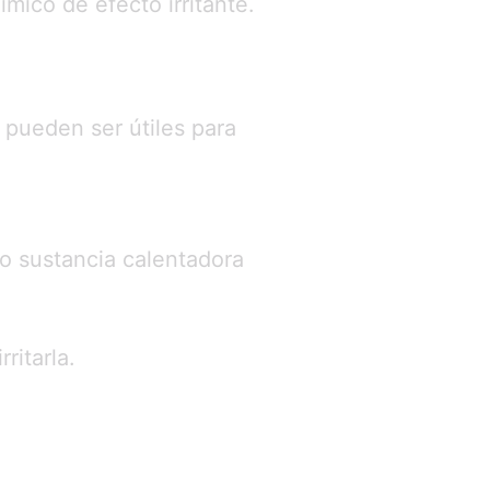
mico de efecto irritante.
 pueden ser útiles para
mo sustancia calentadora
ritarla.