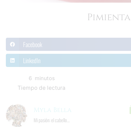
Pimienta
Facebook
LinkedIn
8
  minutos
Tiempo de lectura
Myla Bella
Mi pasión: el cabello...