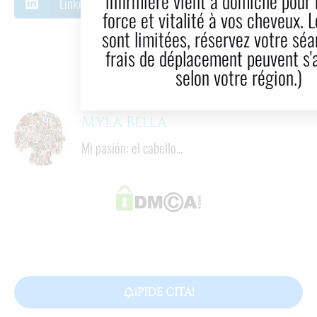
infirmière vient à domicile pour redonner
LinkedIn
Correo electrónico
force et vitalité à vos cheveux. Les places
sont limitées, réservez votre séance. (Des
12
  minutos
frais de déplacement peuvent s'appliquer
Tiempo de lectura
selon votre région.)
Myla Bella
Mi pasión: el cabello...
¡PIDE CITA!