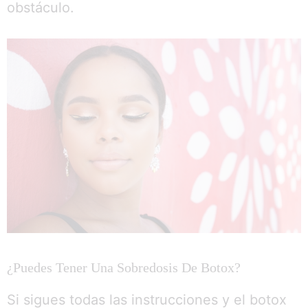
obstáculo.
1
¿Puedes Tener Una Sobredosis De Botox?
Parlez à une infirmière 👩🏽‍⚕️
Si sigues todas las instrucciones y el botox
Open