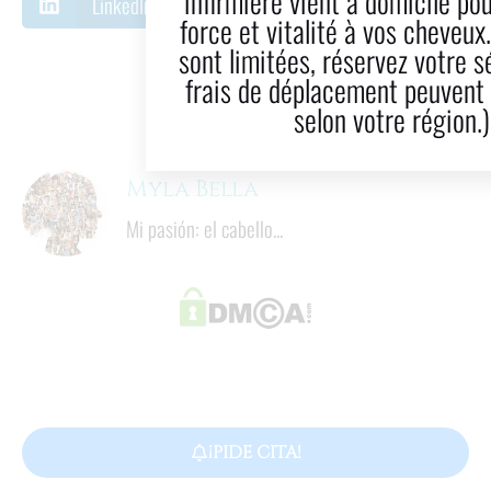
infirmière vient à domicile pour redonner
LinkedIn
Correo electrónico
force et vitalité à vos cheveux. Les places
sont limitées, réservez votre séance. (Des
9
  minutos
frais de déplacement peuvent s'appliquer
Tiempo de lectura
selon votre région.)
Myla Bella
Mi pasión: el cabello...
¡PIDE CITA!