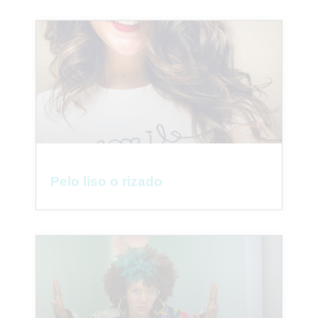
Pelo liso o rizado
1
Parlez à une infirmière 👩🏽‍⚕️
Open