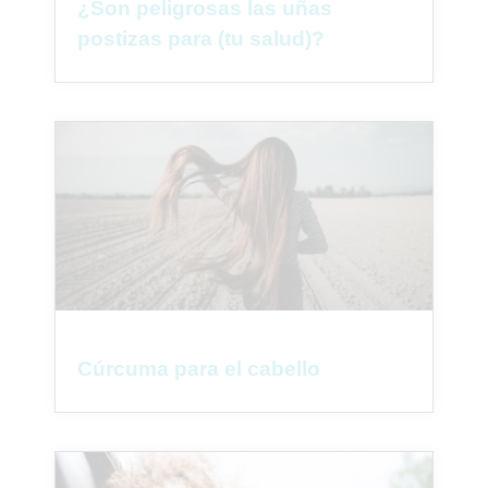
¿Son peligrosas las uñas
postizas para (tu salud)?
Cúrcuma para el cabello