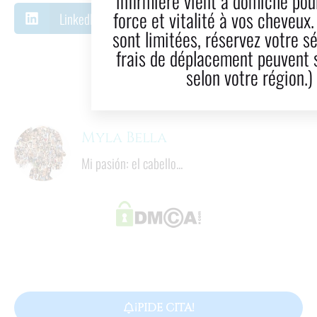
infirmière vient à domicile pour redonner
force et vitalité à vos cheveux. Les places
LinkedIn
Correo electrónico
sont limitées, réservez votre séance. (Des
frais de déplacement peuvent s'appliquer
7
  minutos
selon votre région.)
Tiempo de lectura
Myla Bella
Mi pasión: el cabello...
¡PIDE CITA!