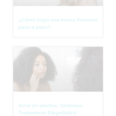
¿Cómo hago una trenza francesa
paso a paso?
Acné en adultos: Síntomas
Tratamiento Diagnóstico