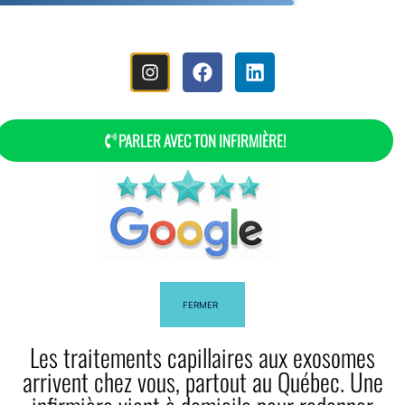
MENÚ
PARLER AVEC TON INFIRMIÈRE!
¿Cómo Utilizo El Aceite De Jojoba
Para El Cabello?
FERMER
Les traitements capillaires aux exosomes
arrivent chez vous, partout au Québec. Une
Facebook
Twitter