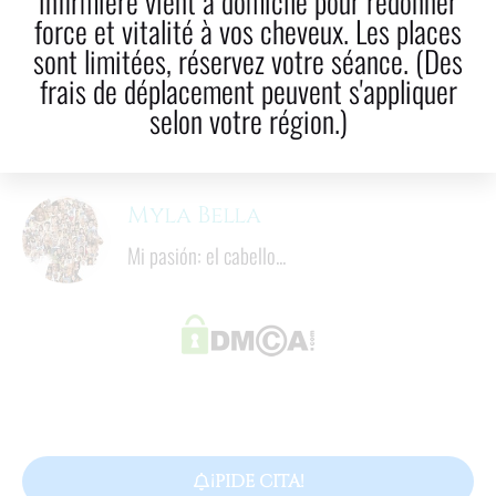
infirmière vient à domicile pour redonner
force et vitalité à vos cheveux. Les places
LinkedIn
Correo electrónico
sont limitées, réservez votre séance. (Des
frais de déplacement peuvent s'appliquer
8
  minutos
selon votre région.)
Tiempo de lectura
Myla Bella
Mi pasión: el cabello...
¡PIDE CITA!