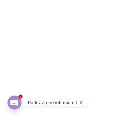
1
Parlez à une infirmière 👩🏽‍⚕️
Open