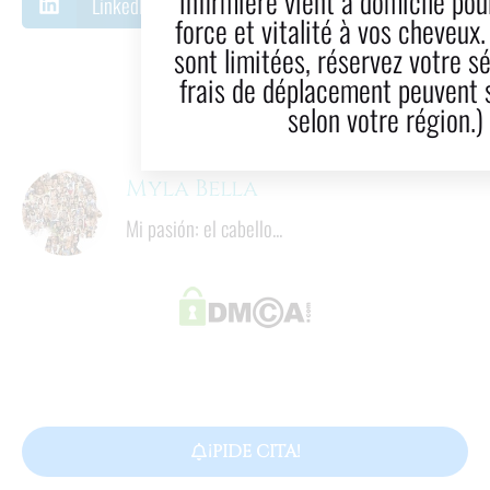
infirmière vient à domicile pour redonner
LinkedIn
Correo electrónico
force et vitalité à vos cheveux. Les places
sont limitées, réservez votre séance. (Des
9
  minutos
frais de déplacement peuvent s'appliquer
Tiempo de lectura
selon votre région.)
Myla Bella
Mi pasión: el cabello...
¡PIDE CITA!