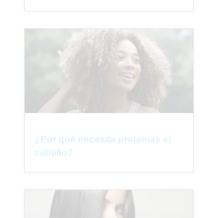
¿Por qué necesita proteínas el
cabello?
1
Parlez à une infirmière 👩🏽‍⚕️
Open