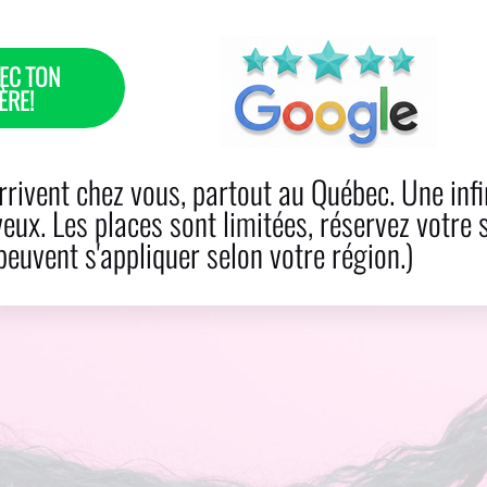
EC TON
ÈRE!
 CABELLO
CUIDADOS
RESERVA
PRODUCTOS
rivent chez vous, partout au Québec. Une infi
veux. Les places sont limitées, réservez votre 
euvent s'appliquer selon votre région.)