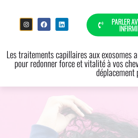
PARLER AV
INFIRMI
INICIO
HISTORIA
CAÍDA DEL
Les traitements capillaires aux exosomes ar
pour redonner force et vitalité à vos che
déplacement p