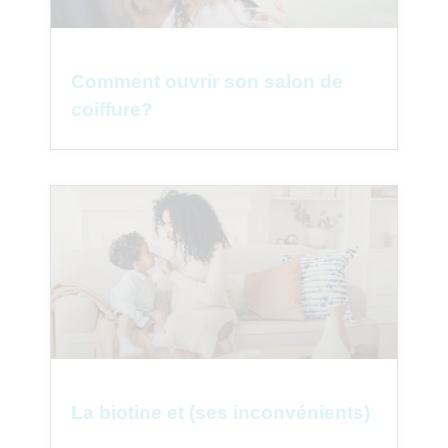
Comment ouvrir son salon de
coiffure?
La biotine et (ses inconvénients)