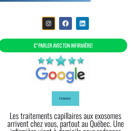
MENU
PARLER AVEC TON INFIRMIÈRE!
Plan Du Site Web Myla Bella
FERMER
Les traitements capillaires aux exosomes
arrivent chez vous, partout au Québec. Une
Facebook
Twitter