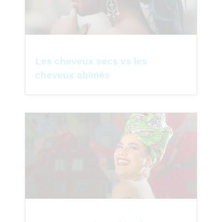
Les cheveux secs vs les
cheveux abîmés