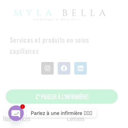
Services et produits en soins
capillaires
PARLER À L’INFIRMIÈRE!
1
Parlez à une infirmière 👩🏽‍⚕️
Nos Services
Conseils
Open