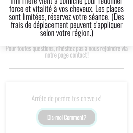
infirmière vient à domicile pour redonner
force et vitalité à vos cheveux. Les places
LinkedIn
Courriel!
sont limitées, réservez votre séance. (Des
frais de déplacement peuvent s'appliquer
selon votre région.)
Pour toutes questions, n'hésitez pas à nous rejoindre via
notre page contact !
Arrête de perdre tes cheveux!
Dis-moi Comment?