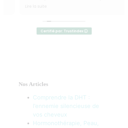
beaucoup j’étais pas sûr de moi. Et lorsque j’ai
Lire la suite
tombé sur le site Myla Bella et je suis rentré en
communication avec Johanne Ducheine elle
m’as toute suite mis en confiance et elle m’as
rencontré chez moi pour ma première séance et
Certifié par: Trustindex
depuis je suis satisfait des résultats, très
professionnelle. J’aime bien l’endroit très propre
et très agréable et c’est certain que je vais le
recommander à mes amis Myla Bella. Merci de
tout Cœur Johanne Ducheine.
Nos Articles
Comprendre la DHT :
l’ennemie silencieuse de
vos cheveux
Hormonothérapie, Peau,