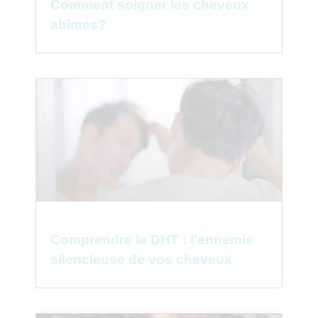
Comment soigner les cheveux
abîmés?
Comprendre la DHT : l’ennemie
silencieuse de vos cheveux