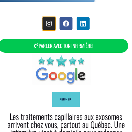
MENU
PARLER AVEC TON INFIRMIÈRE!
L’huile De Ricin Pour Les Cheveux
FERMER
Les traitements capillaires aux exosomes
Facebook
Twitter
arrivent chez vous, partout au Québec. Une