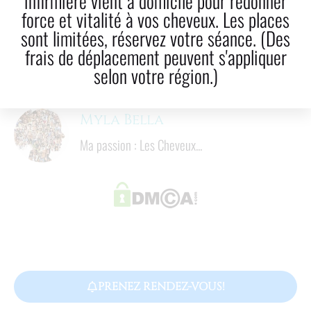
infirmière vient à domicile pour redonner
LinkedIn
Courriel!
force et vitalité à vos cheveux. Les places
sont limitées, réservez votre séance. (Des
3
 mins
frais de déplacement peuvent s'appliquer
Temps de lecture
selon votre région.)
Myla Bella
Ma passion : Les Cheveux...
PRENEZ RENDEZ-VOUS!