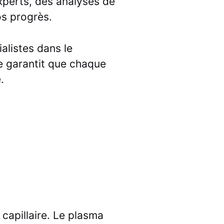
xperts, des analyses de
os progrès.
alistes dans le
e garantit que chaque
.
 capillaire. Le plasma