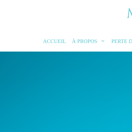
PARLER AV
INFIRMI
ACCUEIL
À PROPOS
PERTE 
Les traitements capillaires aux exosomes ar
pour redonner force et vitalité à vos che
déplacement p