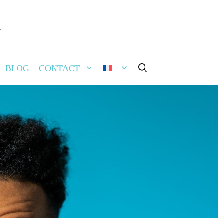
FERMER
BLOG
CONTACT
rmière vient à domicile
séance. (Des frais de