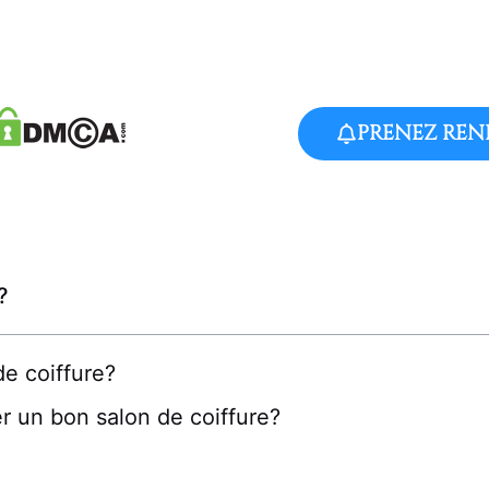
PRENEZ REN
?
de coiffure?
ver un bon salon de coiffure?