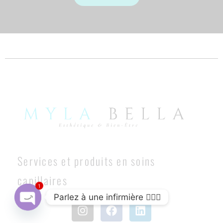
Services et produits en soins
capillaires
1
Parlez à une infirmière 👩🏽‍⚕️
Open