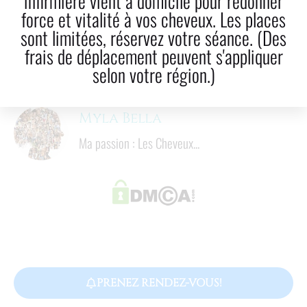
infirmière vient à domicile pour redonner
force et vitalité à vos cheveux. Les places
sont limitées, réservez votre séance. (Des
5
 mins
frais de déplacement peuvent s'appliquer
Temps de lecture
selon votre région.)
Facebook
Twitter
Myla Bella
Courriel!
Ma passion : Les Cheveux...
LinkedIn
PRENEZ RENDEZ-VOUS!