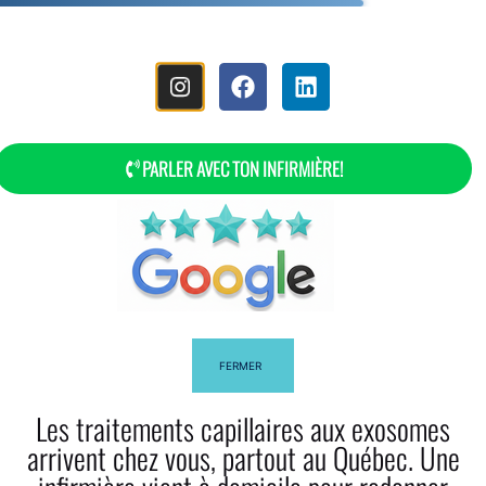
MENU
PARLER AVEC TON INFIRMIÈRE!
Le Beurre De Karité Et Son Effet Sur
Les Cheveux
FERMER
Les traitements capillaires aux exosomes
arrivent chez vous, partout au Québec. Une
Facebook
Twitter