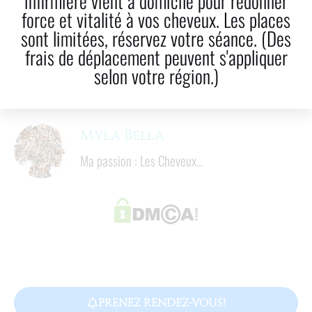
infirmière vient à domicile pour redonner
force et vitalité à vos cheveux. Les places
LinkedIn
Courriel!
sont limitées, réservez votre séance. (Des
frais de déplacement peuvent s'appliquer
8
 mins
selon votre région.)
Temps de lecture
Myla Bella
Ma passion : Les Cheveux...
PRENEZ RENDEZ-VOUS!