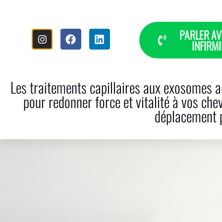
PARLER AV
INFIRMI
ACCUEIL
À PROPOS
PERT
Les traitements capillaires aux exosomes ar
pour redonner force et vitalité à vos che
déplacement p