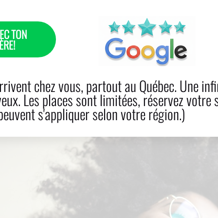
EC TON
ÈRE!
E DE CHEVEUX
SOINS
PRIX
RENDEZ-VOU
rivent chez vous, partout au Québec. Une infi
veux. Les places sont limitées, réservez votre 
euvent s'appliquer selon votre région.)