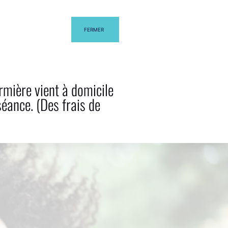
FERMER
S
BLOG
CONTACT
rmière vient à domicile
séance. (Des frais de