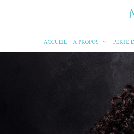
PARLER AV
INFIRMI
ACCUEIL
À PROPOS
PERTE 
Les traitements capillaires aux exosomes ar
pour redonner force et vitalité à vos che
déplacement p