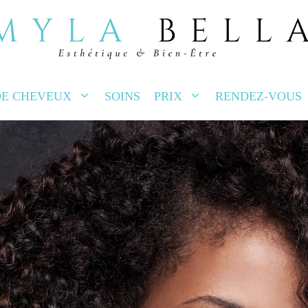
EC TON
ÈRE!
DE CHEVEUX
SOINS
PRIX
RENDEZ-VOUS
rivent chez vous, partout au Québec. Une infi
veux. Les places sont limitées, réservez votre 
euvent s'appliquer selon votre région.)