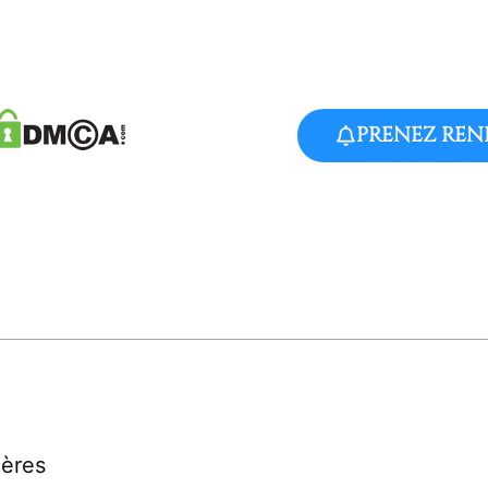
PRENEZ REN
ières