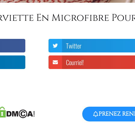
rviette En Microfibre Pou
Twitter
Courriel!
PRENEZ REN