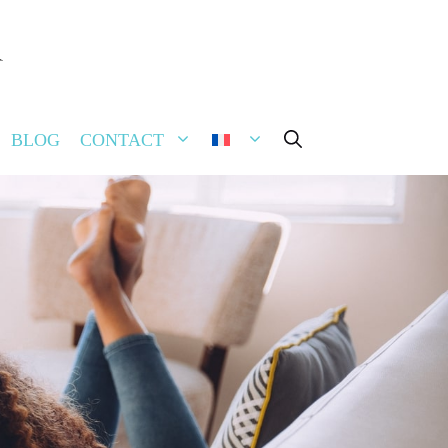
FERMER
BLOG
CONTACT
rmière vient à domicile
séance. (Des frais de