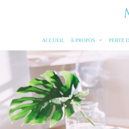
PARLER AV
INFIRMI
ACCUEIL
À PROPOS
PERTE 
Les traitements capillaires aux exosomes ar
pour redonner force et vitalité à vos che
déplacement p