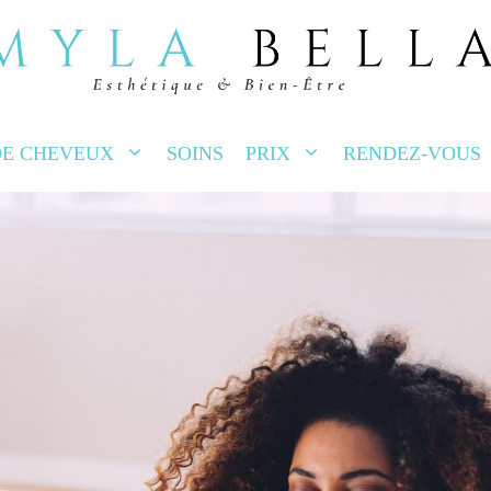
EC TON
ÈRE!
DE CHEVEUX
SOINS
PRIX
RENDEZ-VOUS
rivent chez vous, partout au Québec. Une infi
veux. Les places sont limitées, réservez votre 
euvent s'appliquer selon votre région.)