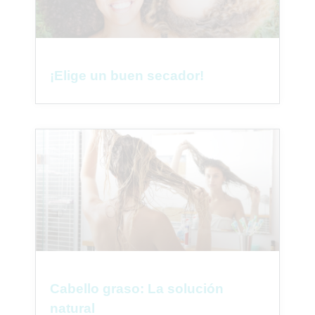
¡Elige un buen secador!
Cabello graso: La solución
natural