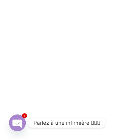
1
Parlez à une infirmière 👩🏽‍⚕️
Open