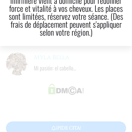
infirmière vient à domicile pour redonner
force et vitalité à vos cheveux. Les places
LinkedIn
Correo electrónico
sont limitées, réservez votre séance. (Des
frais de déplacement peuvent s'appliquer
5
  minutos
selon votre région.)
Tiempo de lectura
Myla Bella
Mi pasión: el cabello...
¡PIDE CITA!