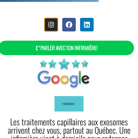
MENÚ
PARLER AVEC TON INFIRMIÈRE!
¿Cómo Hago Una Trenza Francesa
Paso A Paso?
FERMER
Les traitements capillaires aux exosomes
arrivent chez vous, partout au Québec. Une
Facebook
Twitter